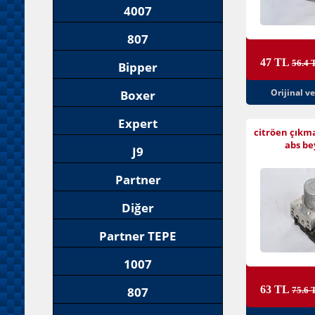
4007
807
47 TL
56.4 
Bipper
Orijinal v
Boxer
Expert
citröen çıkm
abs be
J9
Partner
Diğer
Partner TEPE
1007
63 TL
807
75.6 