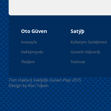
Oto Güven
Satýþ
Anasayfa
Kullaným Sözleþmesi
Hakkýmýzda
Güvenli Aliþveriþ
Ýletiþim
Teslimat
Tüm Haklarý Saklýdýr.Güven Pejo 2015
Design by Raci Taþan