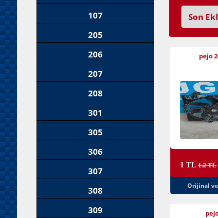
107
205
206
pejo 2
207
208
301
305
306
1 TL
1.2 TL
307
Orijinal v
308
309
pejo