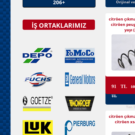
206+
Orijinal v
citröen çıkm
İŞ ORTAKLARIMIZ
citröen peu
yayı (
91 TL
10
TL
Yan 
citröen çıkm
citröen xs