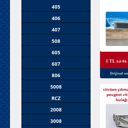
405
406
407
508
605
1 TL
1.2 TL
607
Orijinal v
806
5008
citröen çıkm
peugeot ci
RCZ
kulağı 
2008
3008