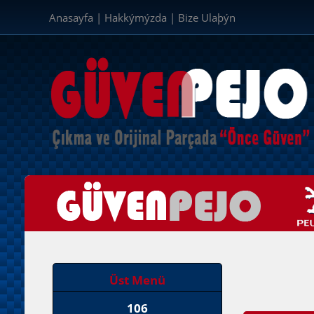
Anasayfa
|
Hakkýmýzda
|
Bize Ulaþýn
Üst Menü
106