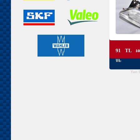
91 TL
10
TL
Yan 