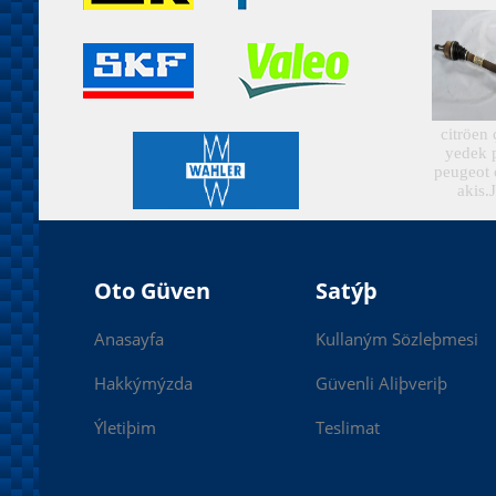
citröen
yedek 
peugeot 
akis.
Oto Güven
Satýþ
Anasayfa
Kullaným Sözleþmesi
Hakkýmýzda
Güvenli Aliþveriþ
Ýletiþim
Teslimat