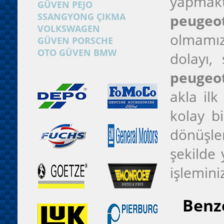
yapmakta
GÜVEN PEJO
SSANGYONG ÇIKMA
peugeot
VOLKSWAGEN
olmamız
GÜVEN PORSCHE
OTO GÜVEN BMW
dolayı,
peugeot
akla ilk
kolay bi
dönüşle
şekilde 
işlemini
Benze