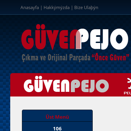
Anasayfa
|
Hakkýmýzda
|
Bize Ulaþýn
Üst Menü
106