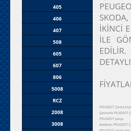
PEUGEO
405
SKODA,
406
İKİNCİ
407
İLE GÖ
508
EDİLİR
605
DETAYLI
607
806
FİYATLA
5008
RCZ
PEUGEOT Çıkma Enje
2008
Şanlıurfa PEUGEOT 
PEUGEOT parça,
3008
Ardahan PEUGEOT Ç
PEUGEOT çıkma abs 