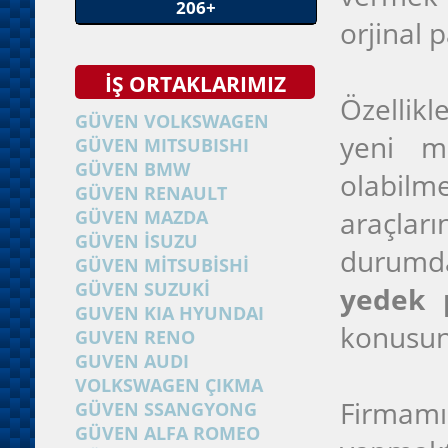
206+
orjinal 
İŞ ORTAKLARIMIZ
Özellikl
GÜVEN VOLKSWAGEN
yeni mo
GÜVEN MITSUBISHI
GÜVEN BMW
olabilm
GÜVEN RENAULT
araçlar
GÜVEN MAZDA
GÜVEN İSUZU
durumda
GÜVEN MİTSUBİSHİ
GÜVEN SUZUKİ
yedek 
GUVEN KIA HYUNDAI
konusund
GUVEN RENO
GUVEN AUDI
VOLKSWAGEN ÇIKMA
Firmamız
GÜVEN SSANGYONG
GÜVEN ALFA ROMEO