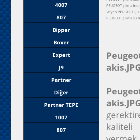
4007
PEUGEOT çıkma inter
Afyon PEUGEOT Çık
807
PEUGEOT çıkma su fı
Bipper
Boxer
Peugeo
Expert
akis.JP
J9
Partner
Peugeo
Diğer
akis.J
Partner TEPE
gerektir
1007
kalitel
807
vermek 