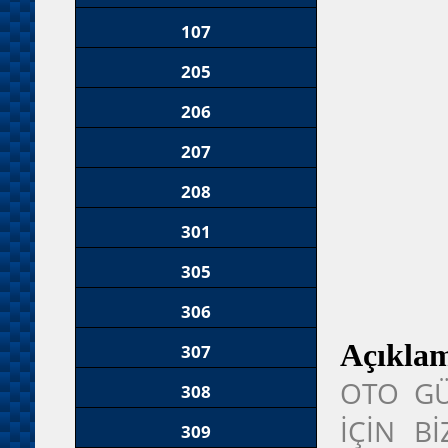
107
205
206
207
208
301
305
306
Açıkla
307
OTO GÜ
308
İÇİN B
309