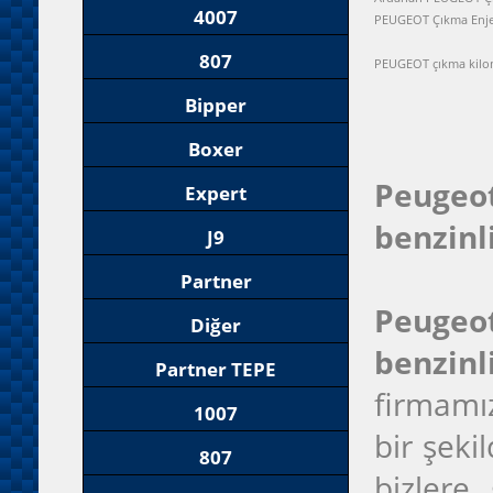
4007
PEUGEOT Çıkma Enje
807
PEUGEOT çıkma kilo
Bipper
Boxer
Peugeot
Expert
benzinl
J9
Partner
Peugeot
Diğer
benzin
Partner TEPE
firmamı
1007
bir şeki
807
bizlere