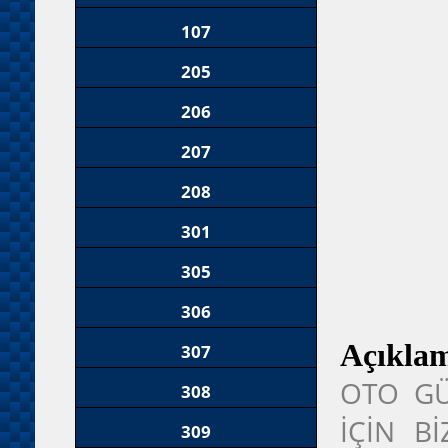
107
205
206
207
208
301
305
306
Açıkla
307
OTO GÜ
308
İÇİN B
309