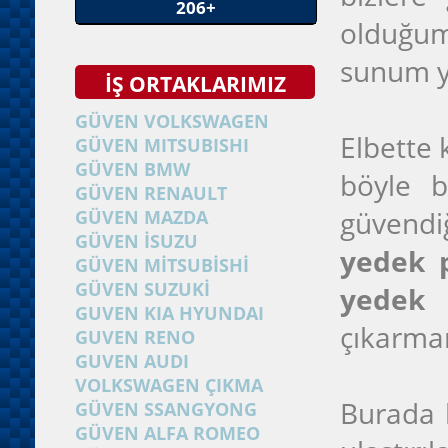
206+
olduğumu
sunum y
İŞ ORTAKLARIMIZ
GÜVEN VOLKSWAGEN
Elbette 
GÜVEN MITSUBISHI
GÜVEN BMW
böyle b
GÜVEN RENAULT
güvendiğ
GÜVEN MAZDA
GÜVEN İSUZU
yedek p
GÜVEN MİTSUBİSHİ
GÜVEN SUZUKİ
yedek 
GUVEN KIA HYUNDAI
çıkarma
GUVEN RENO
GUVEN AUDI
VOLKSWAGEN ÇIKMA
Burada b
GÜVEN SSANGYONG
GÜVEN ALFA ROMEO