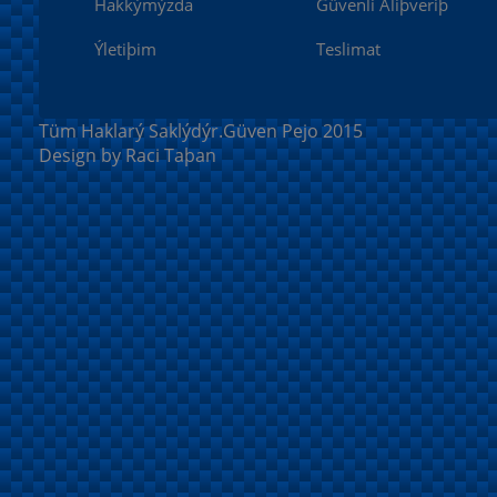
Hakkýmýzda
Güvenli Aliþveriþ
Ýletiþim
Teslimat
Tüm Haklarý Saklýdýr.Güven Pejo 2015
Design by Raci Taþan