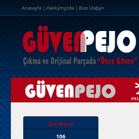
Anasayfa
|
Hakkýmýzda
|
Bize Ulaþýn
Üst Menü
106