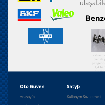
ulaşabil
Benze
citröen
yedek 
peugeot 
1,4 ben
piyano
Oto Güven
Satýþ
Anasayfa
Kullaným Sözleþmesi