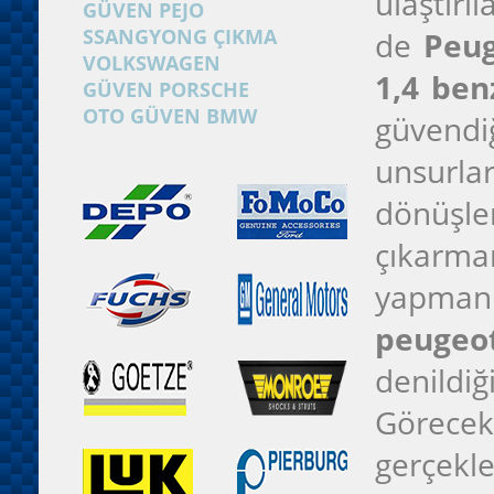
ulaştırı
GÜVEN PEJO
SSANGYONG ÇIKMA
de
Peug
VOLKSWAGEN
1,4 ben
GÜVEN PORSCHE
OTO GÜVEN BMW
güvendi
unsurlar
dönüşle
çıkarma
yapman
peugeot
denildi
Göreceks
gerçek