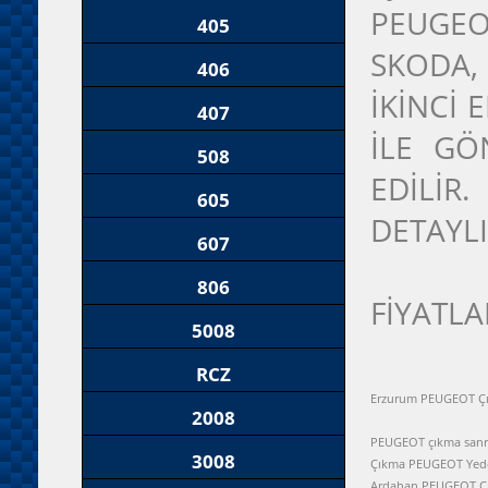
PEUGEO
405
SKODA,
406
İKİNCİ
407
İLE GÖ
508
EDİLİR
605
DETAYLI
607
806
FİYATLA
5008
RCZ
Erzurum PEUGEOT Çı
2008
PEUGEOT çıkma sanr
3008
Çıkma PEUGEOT Ye
Ardahan PEUGEOT Ç