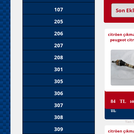
107
205
206
citröen çıkm
peugeot citr
207
208
301
305
306
84 TL
10
307
TL
308
Yan 
309
citröen çıkm