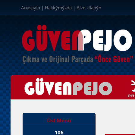
Anasayfa
|
Hakkýmýzda
|
Bize Ulaþýn
Üst Menü
106