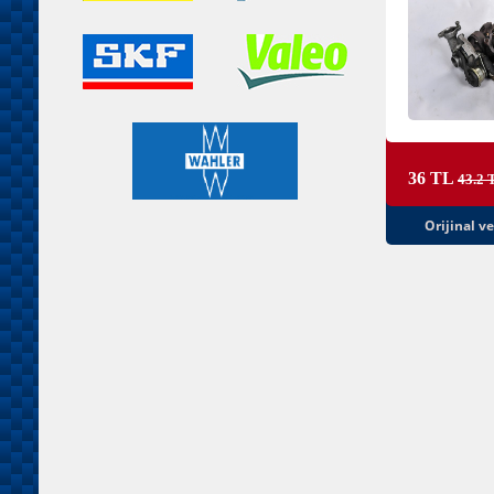
36 TL
43.2 
Orijinal v