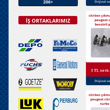
206+
Orijinal v
citröen çıkm
İŞ ORTAKLARIMIZ
peugeot c
benzinli 
3 TL
3.6 TL
Orijinal v
citröen çıkm
peugeot citr
turbo 