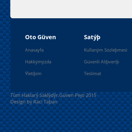
Oto Güven
Satýþ
Anasayfa
Kullaným Sözleþmesi
Hakkýmýzda
Güvenli Aliþveriþ
Ýletiþim
Teslimat
Tüm Haklarý Saklýdýr.Güven Pejo 2015
Design by Raci Taþan