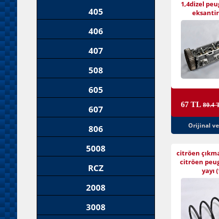
1,4dizel peu
405
eksantiri
406
407
508
605
67 TL
80.4 
607
Orijinal v
806
5008
citröen çıkm
citröen peu
RCZ
yayı (
2008
3008