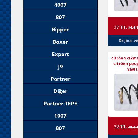
4007
807
37 TL
44.4 
Bipper
Orijinal v
Boxer
Expert
citröen çıkm
citröen peu
J9
yayı (
Partner
Diğer
Partner TEPE
1007
32 TL
807
38.4 