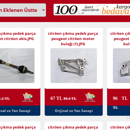
 çıkma yedek parça
citröen çıkma yedek parça
citröen ç
t citröen akis.JPG
peugeot citröen motor
peugeot
kulağı (1).JPG
kul
67 TL
96 T
1.2 TL
80.4 TL
TL
inal ve Yan Sanayi
Orijinal ve Yan Sanayi
Y
 çıkma yedek parça
citröen çıkma yedek parça
citröen ç