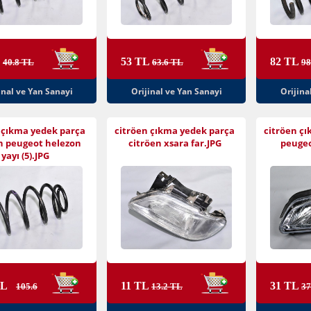
L
53 TL
82 TL
40.8 TL
63.6 TL
98
inal ve Yan Sanayi
Orijinal ve Yan Sanayi
Orijina
 çıkma yedek parça
citröen çıkma yedek parça
citröen ç
n peugeot helezon
citröen xsara far.JPG
peugeo
yayı (5).JPG
TL
11 TL
31 TL
105.6
13.2 TL
37