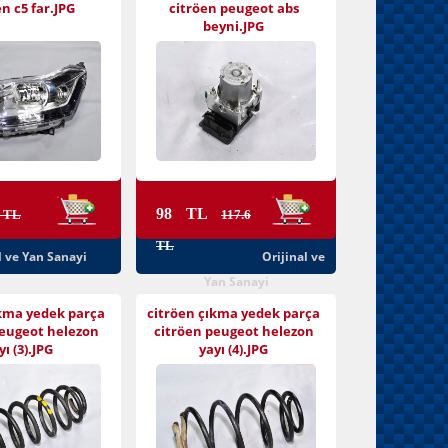
n c5 far.JPG
citröen peugeot abs
beyni.JPG
98 TL
 TL
117.6
TL
l ve Yan Sanayi
Orijinal ve
Yan Sanayi
ıkma yedek parça
citröen çıkma yedek parça
peugeot helezon
citröen peugeot helezon
yı (3).JPG
yayı (4).JPG