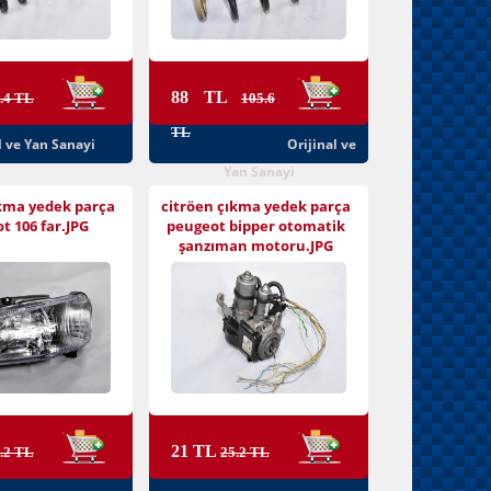
88 TL
.4 TL
105.6
TL
l ve Yan Sanayi
Orijinal ve
Yan Sanayi
ıkma yedek parça
citröen çıkma yedek parça
t 106 far.JPG
peugeot bipper otomatik
şanzıman motoru.JPG
21 TL
.2 TL
25.2 TL