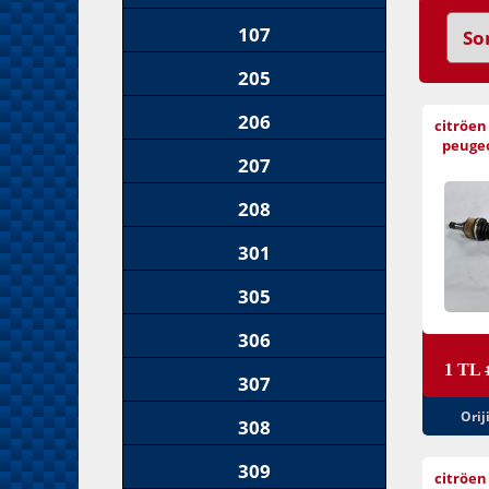
107
205
206
citröen
peugeo
207
208
301
305
306
1 TL
307
Orij
308
309
citröen