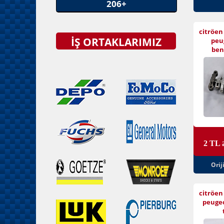
206+
citröen
İŞ ORTAKLARIMIZ
peu
ben
2 TL
Orij
citröen
peugeo