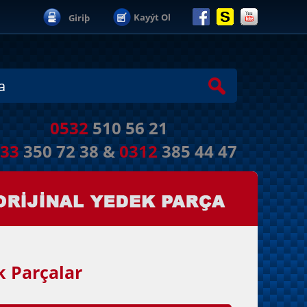
Giriþ
0532
510 56 21
533
350 72 38 &
0312
385 44 47
k Parçalar