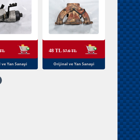
48 TL
 TL
57.6 TL
l ve Yan Sanayi
Orijinal ve Yan Sanayi