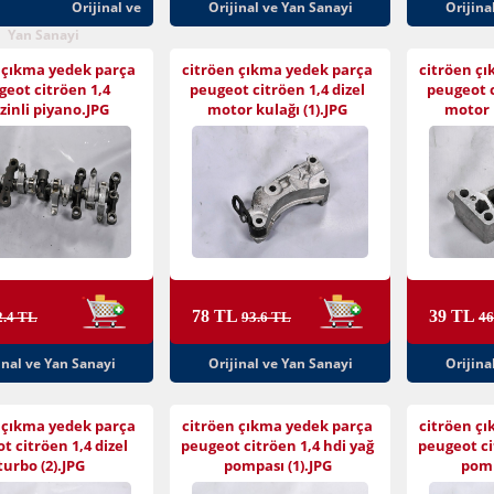
Orijinal ve
Orijinal ve Yan Sanayi
Orijina
Yan Sanayi
 çıkma yedek parça
citröen çıkma yedek parça
citröen ç
geot citröen 1,4
peugeot citröen 1,4 dizel
peugeot c
zinli piyano.JPG
motor kulağı (1).JPG
motor k
78 TL
39 TL
2.4 TL
93.6 TL
46
inal ve Yan Sanayi
Orijinal ve Yan Sanayi
Orijina
 çıkma yedek parça
citröen çıkma yedek parça
citröen ç
t citröen 1,4 dizel
peugeot citröen 1,4 hdi yağ
peugeot ci
turbo (2).JPG
pompası (1).JPG
pomp