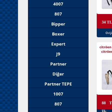
4007
807
34 T
Bipper
Orij
Boxer
Expert
citröen
citröe
J9
Partner
Diğer
Partner TEPE
1007
88 
807
TL