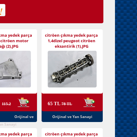
ıkma yedek parça
citröen çıkma yedek parça
 citröen motor
1,4dizel peugeot citröen
ağı (2).JPG
eksantirik (1).JPG
L
65 TL
115.2
78 TL
Orijinal ve
Orijinal ve Yan Sanayi
an Sanayi
ıkma yedek parça
citröen çıkma yedek parça