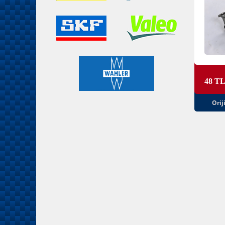
48 T
Orij