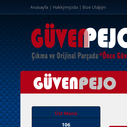
Anasayfa
|
Hakkýmýzda
|
Bize Ulaþýn
Üst Menü
106