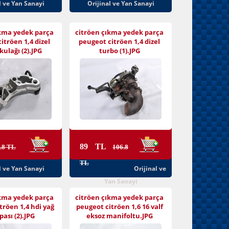
l ve Yan Sanayi
Orijinal ve Yan Sanayi
ıkma yedek parça
citröen çıkma yedek parça
itröen 1,4 dizel
peugeot citröen 1,4 dizel
ulağı (2).JPG
turbo (1).JPG
89 TL
.8 TL
106.8
TL
l ve Yan Sanayi
Orijinal ve
Yan Sanayi
ıkma yedek parça
citröen çıkma yedek parça
tröen 1,4 hdi yağ
peugeot citröen 1,6 16 valf
ası (2).JPG
eksoz manifoltu.JPG