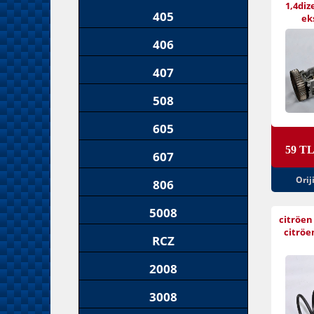
1,4diz
405
eks
406
407
508
605
59 T
607
Orij
806
5008
citröen
citröe
RCZ
2008
3008