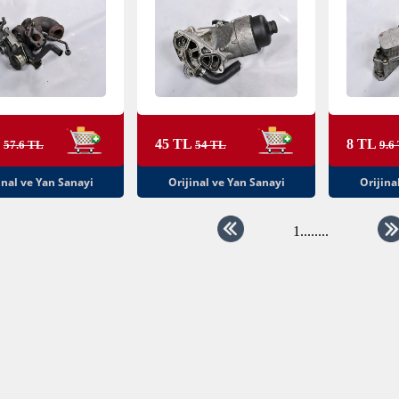
L
45 TL
8 TL
57.6 TL
54 TL
9.6
inal ve Yan Sanayi
Orijinal ve Yan Sanayi
Orijina
1
........