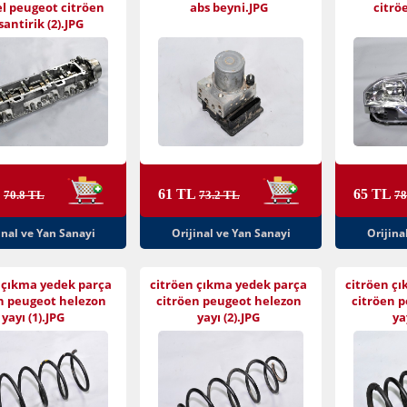
el peugeot citröen
abs beyni.JPG
citröe
antirik (2).JPG
L
61 TL
65 TL
70.8 TL
73.2 TL
78
inal ve Yan Sanayi
Orijinal ve Yan Sanayi
Orijina
 çıkma yedek parça
citröen çıkma yedek parça
citröen ç
n peugeot helezon
citröen peugeot helezon
citröen 
yayı (1).JPG
yayı (2).JPG
ya