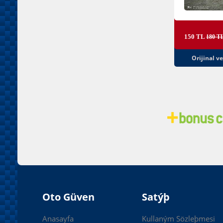
150 TL
180 T
Orijinal v
Oto Güven
Satýþ
Anasayfa
Kullaným Sözleþmesi