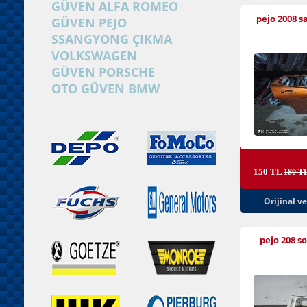
GÜVEN ALFA ROMEO
pejo 2008 s
GÜVEN PEJO
SSANGYONG ÇIKMA
VOLKSWAGEN
GÜVEN PORSCHE
OTO GÜVEN BMW
150 TL
180 T
Orijinal v
pejo 208 so