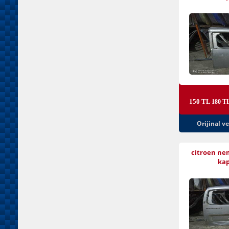
150 TL
180 T
Orijinal v
citroen nem
kap