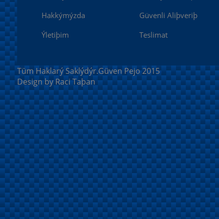
Hakkýmýzda
Güvenli Aliþveriþ
Ýletiþim
Teslimat
Tüm Haklarý Saklýdýr.Güven Pejo 2015
Design by Raci Taþan