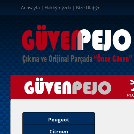
Anasayfa
|
Hakkýmýzda
|
Bize Ulaþýn
Peugeot
Citroen