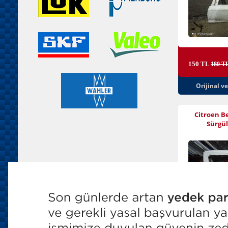
150 TL
180 T
Orijinal v
Citroen Be
Sürgül