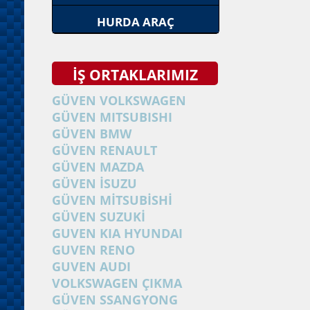
HURDA ARAÇ
İŞ ORTAKLARIMIZ
GÜVEN VOLKSWAGEN
GÜVEN MITSUBISHI
GÜVEN BMW
GÜVEN RENAULT
GÜVEN MAZDA
GÜVEN İSUZU
GÜVEN MİTSUBİSHİ
GÜVEN SUZUKİ
GUVEN KIA HYUNDAI
GUVEN RENO
GUVEN AUDI
VOLKSWAGEN ÇIKMA
GÜVEN SSANGYONG