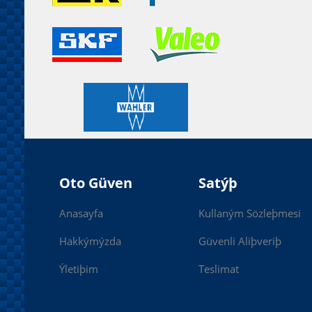
Oto Güven
Satýþ
Anasayfa
Kullaným Sözleþmesi
Hakkýmýzda
Güvenli Aliþveriþ
Ýletiþim
Teslimat