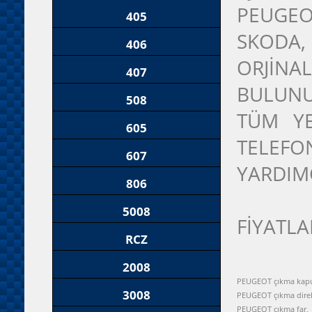
PEUGEO
405
SKODA
406
ORJİNA
407
BULUNU
508
TÜM YE
605
TELEFON
607
YARDIM
806
5008
FİYATLA
RCZ
2008
PEUGEOT çıkma kapu
3008
PEUGEOT çıkma dire
PEUGEOT çıkma far,