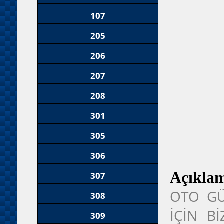
107
205
206
207
208
301
305
306
Açıkla
307
OTO GÜ
308
İÇİN B
309