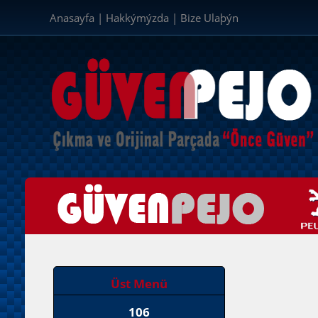
Anasayfa
|
Hakkýmýzda
|
Bize Ulaþýn
Üst Menü
106