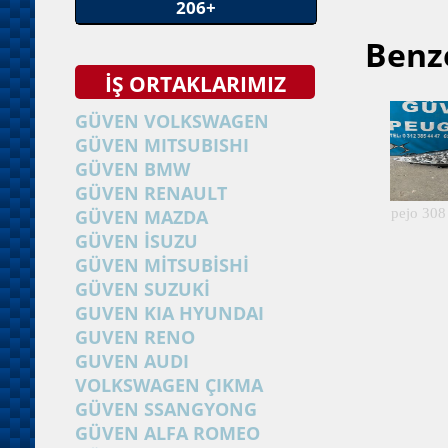
206+
Benze
İŞ ORTAKLARIMIZ
GÜVEN VOLKSWAGEN
GÜVEN MITSUBISHI
GÜVEN BMW
GÜVEN RENAULT
GÜVEN MAZDA
pejo 308 
GÜVEN İSUZU
GÜVEN MİTSUBİSHİ
GÜVEN SUZUKİ
GUVEN KIA HYUNDAI
GUVEN RENO
GUVEN AUDI
VOLKSWAGEN ÇIKMA
GÜVEN SSANGYONG
GÜVEN ALFA ROMEO