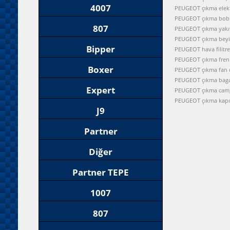
4007
PEUGEOT çıkma elektr
PEUGEOT çıkma bobi
807
PEUGEOT çıkma yakı
PEUGEOT çıkma beyi
Bipper
PEUGEOT hava filitre
PEUGEOT çıkma fren 
Boxer
PEUGEOT çıkma fan 
PEUGEOT çıkma baga
Expert
PEUGEOT çıkma cam
PEUGEOT çıkma kap
J9
Partner
Diğer
Partner TEPE
1007
807