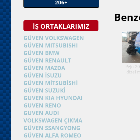
206+
Benze
İŞ ORTAKLARIMIZ
GÜVEN VOLKSWAGEN
GÜVEN MITSUBISHI
GÜVEN BMW
GÜVEN RENAULT
GÜVEN MAZDA
Pejo 20
dizel 
GÜVEN İSUZU
GÜVEN MİTSUBİSHİ
GÜVEN SUZUKİ
GUVEN KIA HYUNDAI
GUVEN RENO
GUVEN AUDI
VOLKSWAGEN ÇIKMA
GÜVEN SSANGYONG
GÜVEN ALFA ROMEO