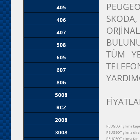
PEUGEO
405
SKODA
406
ORJİNA
407
BULUNU
508
TÜM YE
605
TELEFON
607
YARDIM
806
5008
FİYATLA
RCZ
2008
PEUGEOT çıkma kapu
3008
PEUGEOT çıkma dire
PEUGEOT çıkma far,