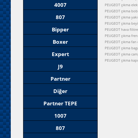
4007
PEUGEOT çıkma elektr
PEUGEOT çıkma bobi
807
PEUGEOT çıkma yakı
PEUGEOT çıkma beyi
Bipper
PEUGEOT hava filitre
PEUGEOT çıkma fren 
Boxer
PEUGEOT çıkma fan 
PEUGEOT çıkma baga
Expert
PEUGEOT çıkma cam
PEUGEOT çıkma kap
J9
Partner
Diğer
Partner TEPE
1007
807