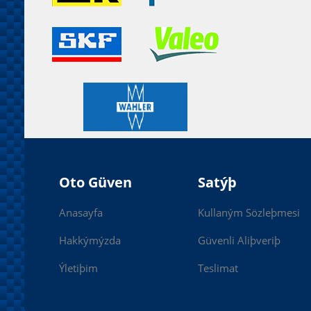
Oto Güven
Satýþ
Anasayfa
Kullaným Sözleþmesi
Hakkýmýzda
Güvenli Aliþveriþ
Ýletiþim
Teslimat