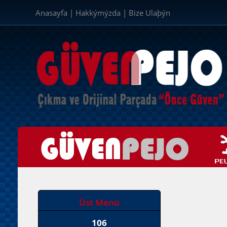
Anasayfa
|
Hakkýmýzda
|
Bize Ulaþýn
Üst Menü
106