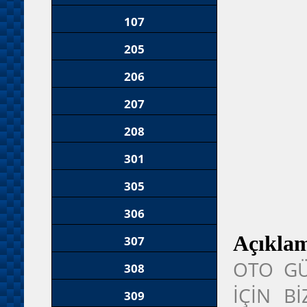
107
205
206
207
208
301
305
306
Açıkla
307
OTO GÜ
308
İÇİN B
309